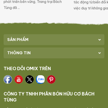
phát triển bền vững, Trang trại Bách
tác động từ biến đổi 
Tùng đã ...
việc duy trì không gia
SẢN PHẨM
THÔNG TIN
THEO DÕI OMIX TRÊN
CÔNG TY TNHH PHÂN BÓN HỮU CƠ BÁCH
TÙNG